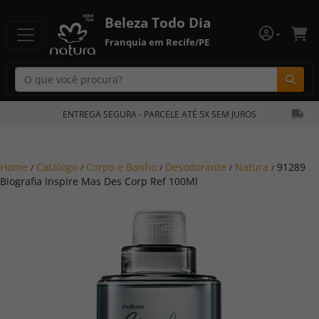
Beleza Todo Dia
Franquia em Recife/PE
Bu
ENTREGA SEGURA - PARCELE ATÉ 5X SEM JUROS
Home
Catálogo
Corpo e Banho
Desodorante
Natura
91289
/
/
/
/
/
Biografia Inspire Mas Des Corp Ref 100Ml