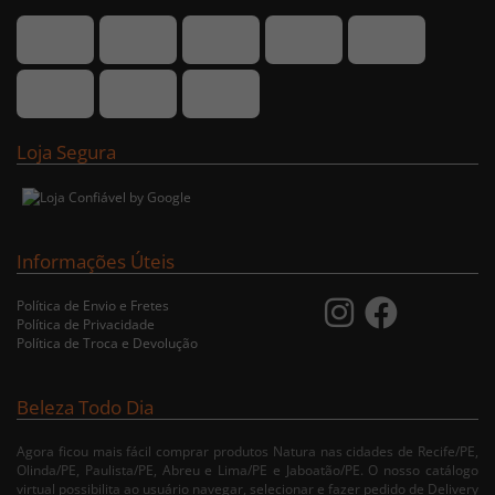
Loja Segura
Informações Úteis
Política de Envio e Fretes
Política de Privacidade
Política de Troca e Devolução
Beleza Todo Dia
Agora ficou mais fácil comprar produtos Natura nas cidades de Recife/PE,
Olinda/PE, Paulista/PE, Abreu e Lima/PE e Jaboatão/PE. O nosso catálogo
virtual possibilita ao usuário navegar, selecionar e fazer pedido de Delivery