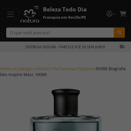
Beleza Todo Dia
Franquia em Recife/PE
Bu
ENTREGA SEGURA - PARCELE ATÉ 5X SEM JUROS
Home
Catálogo
Infantil
Perfumaria
Natura
95988 Biografia
/
/
/
/
/
Des Inspire Masc 100Ml