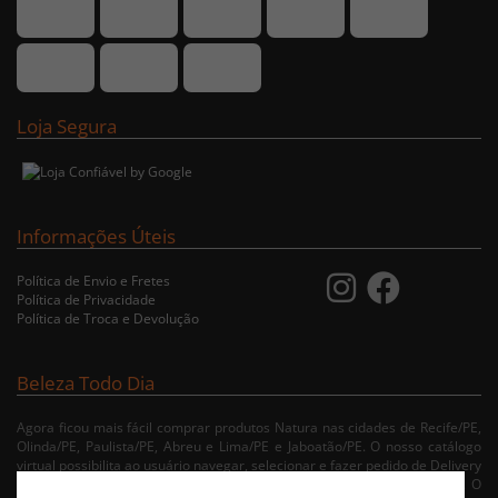
Loja Segura
Informações Úteis
Política de Envio e Fretes
Política de Privacidade
Política de Troca e Devolução
Beleza Todo Dia
Agora ficou mais fácil comprar produtos Natura nas cidades de Recife/PE,
Olinda/PE, Paulista/PE, Abreu e Lima/PE e Jaboatão/PE. O nosso catálogo
virtual possibilita ao usuário navegar, selecionar e fazer pedido de Delivery
no conforto da sua residência. Consulte nossa condições de entrega. O