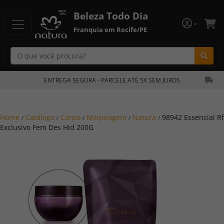
Beleza Todo Dia
Franquia em Recife/PE
Bu
ENTREGA SEGURA - PARCELE ATÉ 5X SEM JUROS
Home
Catálogo
Corpo
Maquiagem
Natura
98942 Essencial Rf
/
/
/
/
/
Exclusivo Fem Des Hid 200G