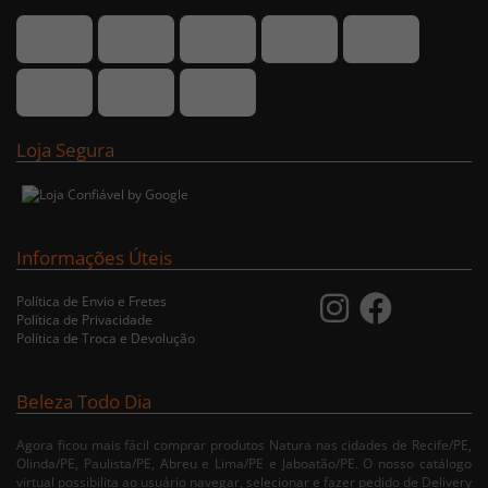
Loja Segura
Informações Úteis
Política de Envio e Fretes
Política de Privacidade
Política de Troca e Devolução
Beleza Todo Dia
Agora ficou mais fácil comprar produtos Natura nas cidades de Recife/PE,
Olinda/PE, Paulista/PE, Abreu e Lima/PE e Jaboatão/PE. O nosso catálogo
virtual possibilita ao usuário navegar, selecionar e fazer pedido de Delivery