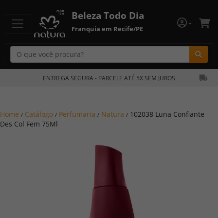
Beleza Todo Dia
Franquia em Recife/PE
Bu
ENTREGA SEGURA - PARCELE ATÉ 5X SEM JUROS
Home
Catálogo
Perfumaria
Natura
102038 Luna Confiante
/
/
/
/
Des Col Fem 75Ml