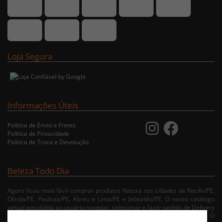
Loja Segura
Informações Úteis
Política de Envio e Fretes
Política de Privacidade
Política de Troca e Devolução
Beleza Todo Dia
Agora ficou mais fácil comprar produtos Natura nas cidades de Recife/PE,
Olinda/PE, Paulista/PE, Abreu e Lima/PE e Jaboatão/PE. O nosso catálogo
virtual possibilita ao usuário navegar, selecionar e fazer pedido de Delivery
no conforto da sua residência. Consulte nossa condições de entrega. O