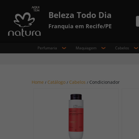
Beleza Todo Dia
Franquia em Recife/PE
Perfumaria
Maquiagem
Cabelos
Home
Catálogo
Cabelos
Condicionador
/
/
/