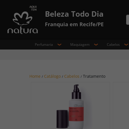
Beleza Todo Dia
Franquia em Recife/PE
Perfumaria
Maquiagem
Cabelos
Home
Catálogo
Cabelos
Tratamento
/
/
/