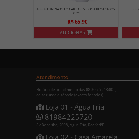
89368 LUMINA OLEO CABELOS SECOS A RESSECADOS
8937
100ML
R$ 65,90
ADICIONAR
Atendimento
Horário de atendimento das 08:30h às 18:00h,
de segunda a sábado (exceto feriados).
Loja 01 - Água Fria
81984225720
Av Beberibe, 2008, Água Fria, Recife/PE
Loja 02 - Casa Amarela