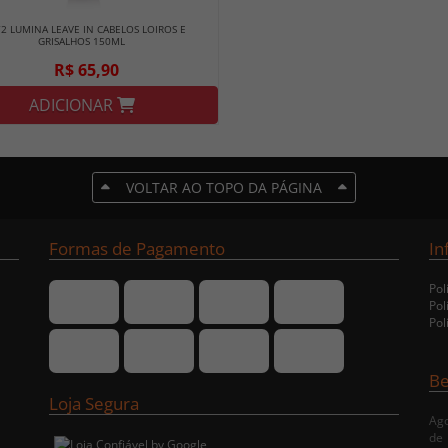
2 LUMINA LEAVE IN CABELOS LOIROS E
GRISALHOS 150ML
R$ 65,90
ADICIONAR
VOLTAR AO TOPO DA PÁGINA
Formas de Pagamento
In
Pol
Pol
Pol
Be
Loja Segura
Ago
de