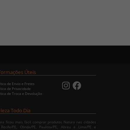
formações Úteis
ítica de Envio e Fretes
ítica de Privacidade
ítica de Troca e Devolução
leza Todo Dia
ra ficou mais fácil comprar produtos Natura nas cidades
 Recife/PE, Olinda/PE, Paulista/PE, Abreu e Lima/PE e