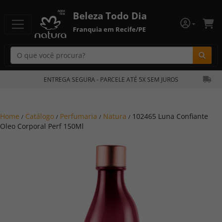
Beleza Todo Dia
Franquia em Recife/PE
Bu
ENTREGA SEGURA - PARCELE ATÉ 5X SEM JUROS
Home
Catálogo
Perfumaria
Natura
102465 Luna Confiante
/
/
/
/
Oleo Corporal Perf 150Ml