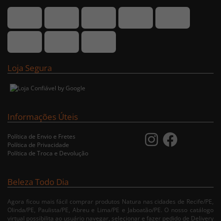
Loja Segura
Informações Úteis
Política de Envio e Fretes
Política de Privacidade
Política de Troca e Devolução
Beleza Todo Dia
Agora ficou mais fácil comprar produtos Natura nas cidades de Recife/PE,
Olinda/PE, Paulista/PE, Abreu e Lima/PE e Jaboatão/PE. O nosso catálogo
virtual possibilita ao usuário navegar, selecionar e fazer pedido de Delivery