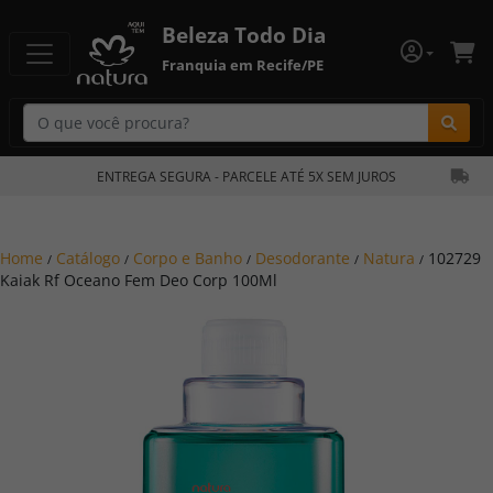
Beleza Todo Dia
Franquia em Recife/PE
Bu
ENTREGA SEGURA - PARCELE ATÉ 5X SEM JUROS
Home
Catálogo
Corpo e Banho
Desodorante
Natura
102729
/
/
/
/
/
Kaiak Rf Oceano Fem Deo Corp 100Ml