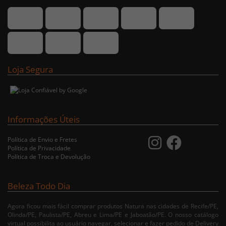
Loja Segura
Informações Úteis
Política de Envio e Fretes
Política de Privacidade
Política de Troca e Devolução
Beleza Todo Dia
Agora ficou mais fácil comprar produtos Natura nas cidades de Recife/PE,
Olinda/PE, Paulista/PE, Abreu e Lima/PE e Jaboatão/PE. O nosso catálogo
virtual possibilita ao usuário navegar, selecionar e fazer pedido de Delivery