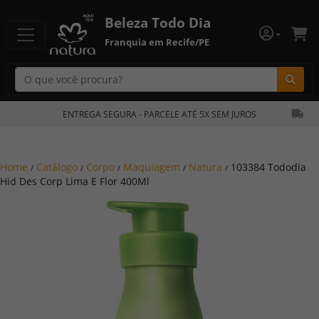
Beleza Todo Dia
Franquia em Recife/PE
Bu
ENTREGA SEGURA - PARCELE ATÉ 5X SEM JUROS
Home
Catálogo
Corpo
Maquiagem
Natura
103384 Tododia
/
/
/
/
/
Hid Des Corp Lima E Flor 400Ml