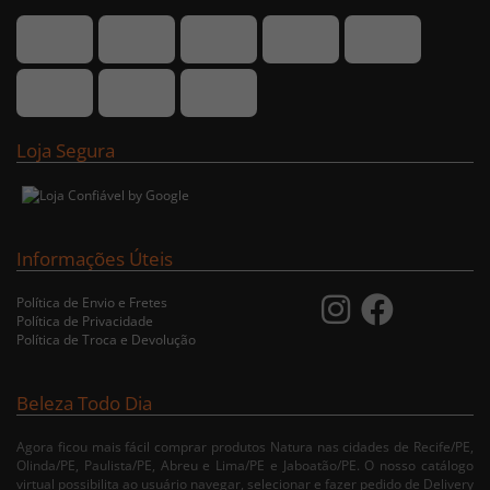
Loja Segura
Informações Úteis
Política de Envio e Fretes
Política de Privacidade
Política de Troca e Devolução
Beleza Todo Dia
Agora ficou mais fácil comprar produtos Natura nas cidades de Recife/PE,
Olinda/PE, Paulista/PE, Abreu e Lima/PE e Jaboatão/PE. O nosso catálogo
virtual possibilita ao usuário navegar, selecionar e fazer pedido de Delivery