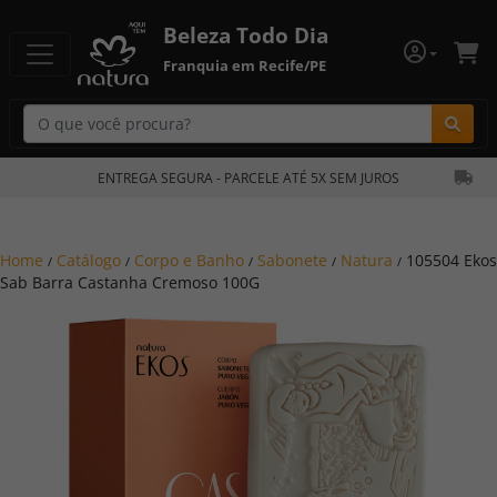
Beleza Todo Dia
Franquia em Recife/PE
Bu
ENTREGA SEGURA - PARCELE ATÉ 5X SEM JUROS
Home
Catálogo
Corpo e Banho
Sabonete
Natura
105504 Ekos
/
/
/
/
/
Sab Barra Castanha Cremoso 100G