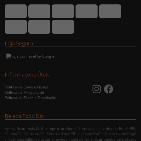
Loja Segura
Informações Úteis
Política de Envio e Fretes
Política de Privacidade
Política de Troca e Devolução
Beleza Todo Dia
Agora ficou mais fácil comprar produtos Natura nas cidades de Recife/PE,
Olinda/PE, Paulista/PE, Abreu e Lima/PE e Jaboatão/PE. O nosso catálogo
virtual possibilita ao usuário navegar, selecionar e fazer pedido de Delivery