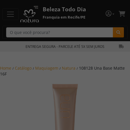
Beleza Todo Dia
Franquia em Recife/PE
Bu
ENTREGA SEGURA - PARCELE ATÉ 5X SEM JUROS
Home
Catálogo
Maquiagem
Natura
108128 Una Base Matte
/
/
/
/
16F