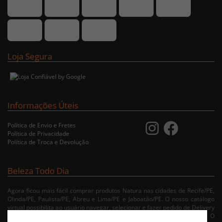
Loja Segura
Informações Úteis
Política de Envio e Fretes
Política de Privacidade
Política de Troca e Devolução
Beleza Todo Dia
Agora ficou mais fácil comprar produtos Natura nas cidades de Recife/PE,
Olinda/PE, Paulista/PE, Abreu e Lima/PE e Jaboatão/PE. O nosso catálogo
virtual possibilita ao usuário navegar, selecionar e fazer pedido de Delivery
no conforto da sua residência. Consulte nossa condições de entrega. O