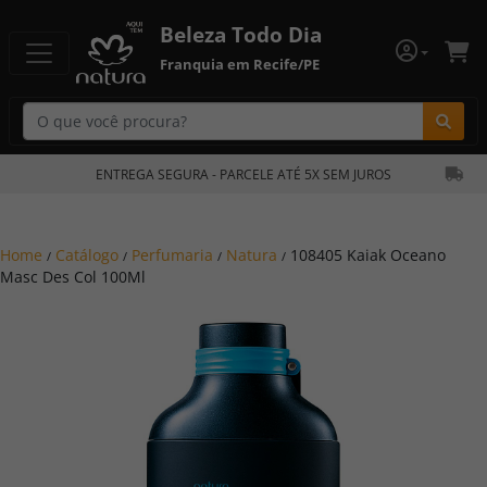
Beleza Todo Dia
Franquia em Recife/PE
Bu
ENTREGA SEGURA - PARCELE ATÉ 5X SEM JUROS
Home
Catálogo
Perfumaria
Natura
108405 Kaiak Oceano
/
/
/
/
Masc Des Col 100Ml