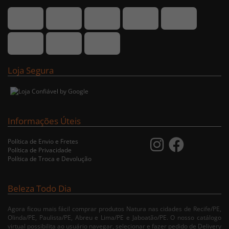
Loja Segura
Informações Úteis
Política de Envio e Fretes
Política de Privacidade
Política de Troca e Devolução
Beleza Todo Dia
Agora ficou mais fácil comprar produtos Natura nas cidades de Recife/PE,
Olinda/PE, Paulista/PE, Abreu e Lima/PE e Jaboatão/PE. O nosso catálogo
virtual possibilita ao usuário navegar, selecionar e fazer pedido de Delivery