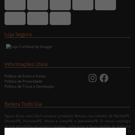
Loja Segura
Informações Úteis
Política de Envio e Fretes
Política de Privacidade
Política de Troca e Devolução
Beleza Todo Dia
Agora ficou mais fácil comprar produtos Natura nas cidades de Recife/PE,
Olinda/PE, Paulista/PE, Abreu e Lima/PE e Jaboatão/PE. O nosso catálogo
virtual possibilita ao usuário navegar, selecionar e fazer pedido de Delivery
no conforto da sua residência. Consulte nossa condições de entrega. O