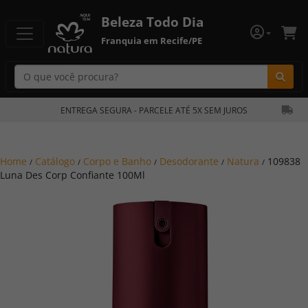
Beleza Todo Dia
Franquia em Recife/PE
Bu
ENTREGA SEGURA - PARCELE ATÉ 5X SEM JUROS
Home
Catálogo
Corpo e Banho
Desodorante
Natura
109838
/
/
/
/
/
Luna Des Corp Confiante 100Ml