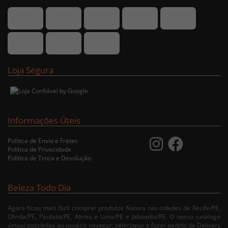
Loja Segura
Informações Úteis
Política de Envio e Fretes
Política de Privacidade
Política de Troca e Devolução
Beleza Todo Dia
Agora ficou mais fácil comprar produtos Natura nas cidades de Recife/PE,
Olinda/PE, Paulista/PE, Abreu e Lima/PE e Jaboatão/PE. O nosso catálogo
virtual possibilita ao usuário navegar, selecionar e fazer pedido de Delivery