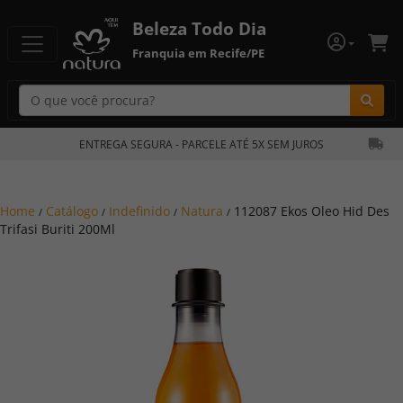
Beleza Todo Dia
Franquia em Recife/PE
Bu
ENTREGA SEGURA - PARCELE ATÉ 5X SEM JUROS
Home
Catálogo
Indefinido
Natura
112087 Ekos Oleo Hid Des
/
/
/
/
Trifasi Buriti 200Ml