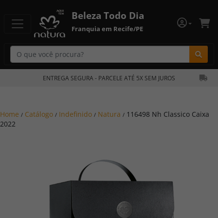
Beleza Todo Dia
Franquia em Recife/PE
Bu
ENTREGA SEGURA - PARCELE ATÉ 5X SEM JUROS
Home
Catálogo
Indefinido
Natura
116498 Nh Classico Caixa
/
/
/
/
2022