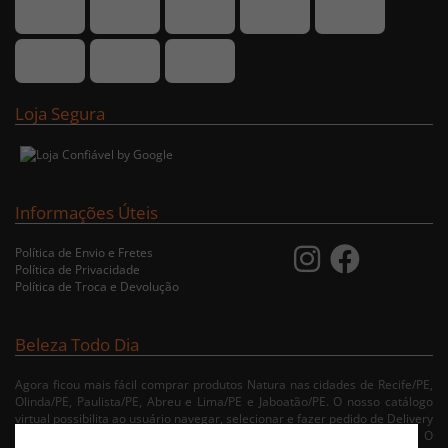
Loja Segura
Informações Úteis
Política de Envio e Fretes
Política de Privacidade
Política de Troca e Devolução
Beleza Todo Dia
Agora ficou mais fácil comprar produtos Natura nas cidades de Recife/PE,
Olinda/PE, Paulista/PE, Abreu e Lima/PE e Jaboatão/PE. O nosso catálogo
virtual possibilita ao usuário navegar, selecionar e fazer pedido de Delivery
no conforto da sua residência. Consulte nossa condições de entrega. O