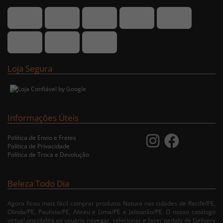
Loja Segura
Informações Úteis
Política de Envio e Fretes
Política de Privacidade
Política de Troca e Devolução
Beleza Todo Dia
Agora ficou mais fácil comprar produtos Natura nas cidades de Recife/PE,
Olinda/PE, Paulista/PE, Abreu e Lima/PE e Jaboatão/PE. O nosso catálogo
virtual possibilita ao usuário navegar, selecionar e fazer pedido de Delivery