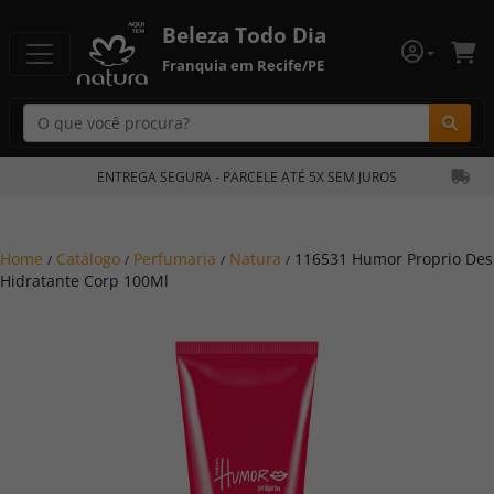
Beleza Todo Dia
Franquia em Recife/PE
Bu
ENTREGA SEGURA - PARCELE ATÉ 5X SEM JUROS
Home
Catálogo
Perfumaria
Natura
116531 Humor Proprio Des
/
/
/
/
Hidratante Corp 100Ml