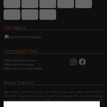
Loja Segura
Informações Úteis
Política de Envio e Fretes
Política de Privacidade
Política de Troca e Devolução
Beleza Todo Dia
Agora ficou mais fácil comprar produtos Natura nas cidades de Recife/PE,
Olinda/PE, Paulista/PE, Abreu e Lima/PE e Jaboatão/PE. O nosso catálogo
virtual possibilita ao usuário navegar, selecionar e fazer pedido de Delivery
no conforto da sua residência. Consulte nossa condições de entrega. O