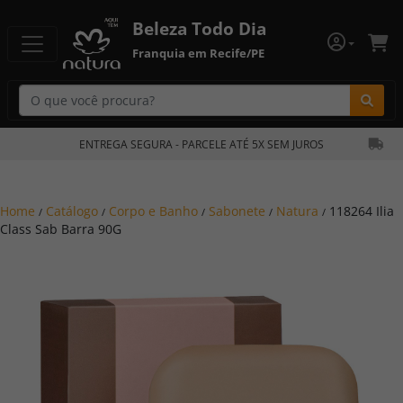
Beleza Todo Dia
Franquia em Recife/PE
Bu
ENTREGA SEGURA - PARCELE ATÉ 5X SEM JUROS
Home
Catálogo
Corpo e Banho
Sabonete
Natura
118264 Ilia
/
/
/
/
/
Class Sab Barra 90G