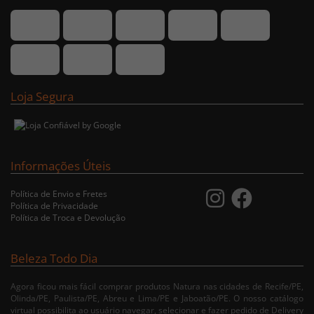
Loja Segura
Informações Úteis
Política de Envio e Fretes
Política de Privacidade
Política de Troca e Devolução
Beleza Todo Dia
Agora ficou mais fácil comprar produtos Natura nas cidades de Recife/PE,
Olinda/PE, Paulista/PE, Abreu e Lima/PE e Jaboatão/PE. O nosso catálogo
virtual possibilita ao usuário navegar, selecionar e fazer pedido de Delivery