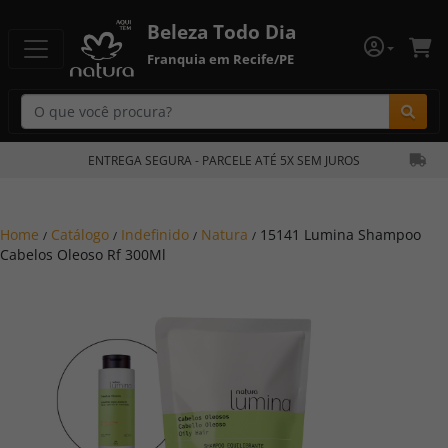
Beleza Todo Dia
Franquia em Recife/PE
Bu
ENTREGA SEGURA - PARCELE ATÉ 5X SEM JUROS
Home
Catálogo
Indefinido
Natura
15141 Lumina Shampoo
/
/
/
/
Cabelos Oleoso Rf 300Ml