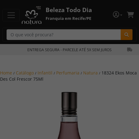
Beleza Todo Dia
Franquia em Recife/PE
Bu
ENTREGA SEGURA - PARCELE ATÉ 5X SEM JUROS
Home
Catálogo
Infantil
Perfumaria
Natura
18324 Ekos Moca
/
/
/
/
/
Des Col Frescor 75Ml