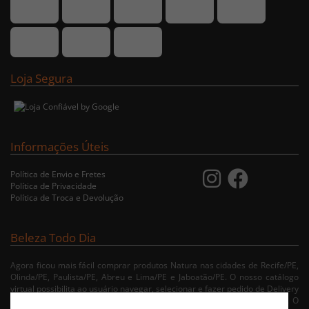
Loja Segura
Informações Úteis
Política de Envio e Fretes
Política de Privacidade
Política de Troca e Devolução
Beleza Todo Dia
Agora ficou mais fácil comprar produtos Natura nas cidades de Recife/PE,
Olinda/PE, Paulista/PE, Abreu e Lima/PE e Jaboatão/PE. O nosso catálogo
virtual possibilita ao usuário navegar, selecionar e fazer pedido de Delivery
no conforto da sua residência. Consulte nossa condições de entrega. O