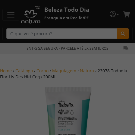
Beleza Todo Dia
Franquia em Recife/PE
Bu
ENTREGA SEGURA - PARCELE ATÉ 5X SEM JUROS
Home
Catálogo
Corpo
Maquiagem
Natura
23078 Tododia
/
/
/
/
/
Flor Lis Des Hid Corp 200Ml