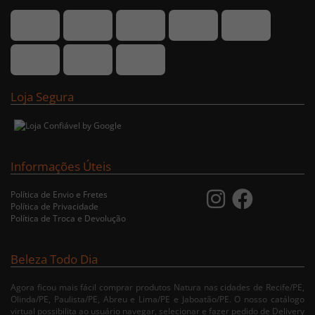
Loja Segura
Informações Úteis
Política de Envio e Fretes
Política de Privacidade
Política de Troca e Devolução
Beleza Todo Dia
Agora ficou mais fácil comprar produtos Natura nas cidades de Recife/PE,
Olinda/PE, Paulista/PE, Abreu e Lima/PE e Jaboatão/PE. O nosso catálogo
virtual possibilita ao usuário navegar, selecionar e fazer pedido de Delivery