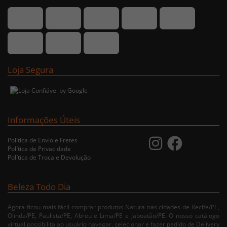
Loja Segura
Informações Úteis
Política de Envio e Fretes
Política de Privacidade
Política de Troca e Devolução
Beleza Todo Dia
Agora ficou mais fácil comprar produtos Natura nas cidades de Recife/PE,
Olinda/PE, Paulista/PE, Abreu e Lima/PE e Jaboatão/PE. O nosso catálogo
virtual possibilita ao usuário navegar, selecionar e fazer pedido de Delivery