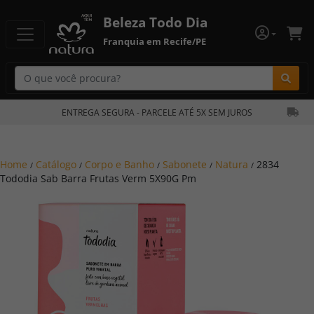
Beleza Todo Dia
Franquia em Recife/PE
Bu
ENTREGA SEGURA - PARCELE ATÉ 5X SEM JUROS
Home
Catálogo
Corpo e Banho
Sabonete
Natura
2834
/
/
/
/
/
Tododia Sab Barra Frutas Verm 5X90G Pm