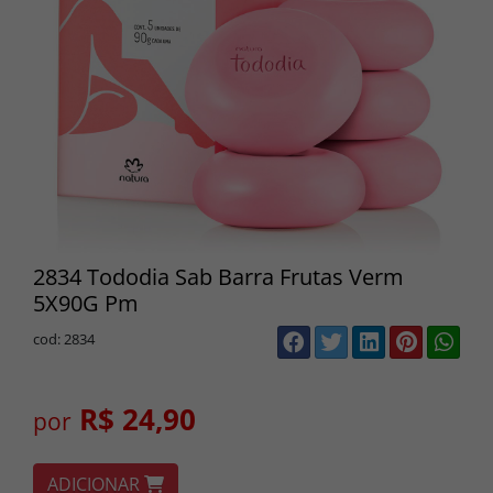
2834 Tododia Sab Barra Frutas Verm
5X90G Pm
cod: 2834
R$ 24,90
por
ADICIONAR