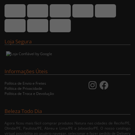
Loja Segura
Informações Úteis
Política de Envio e Fretes
Política de Privacidade
Política de Troca e Devolução
Beleza Todo Dia
Agora ficou mais fácil comprar produtos Natura nas cidades de Recife/PE,
Olinda/PE, Paulista/PE, Abreu e Lima/PE e Jaboatão/PE. O nosso catálogo
virtual possibilita ao usuário navegar, selecionar e fazer pedido de Delivery