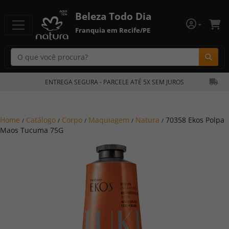
Beleza Todo Dia
Franquia em Recife/PE
Bu
ENTREGA SEGURA - PARCELE ATÉ 5X SEM JUROS
Home
Catálogo
Corpo
Maquiagem
Natura
70358 Ekos Polpa
/
/
/
/
/
Maos Tucuma 75G