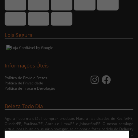
Loja Segura
Informações Úteis
Política de Envio e Fretes
Política de Privacidade
Política de Troca e Devolução
Beleza Todo Dia
Agora ficou mais fácil comprar produtos Natura nas cidades de Recife/PE,
Olinda/PE, Paulista/PE, Abreu e Lima/PE e Jaboatão/PE. O nosso catálogo
virtual possibilita ao usuário navegar, selecionar e fazer pedido de Delivery
no conforto da sua residência. Consulte nossa condições de entrega. O