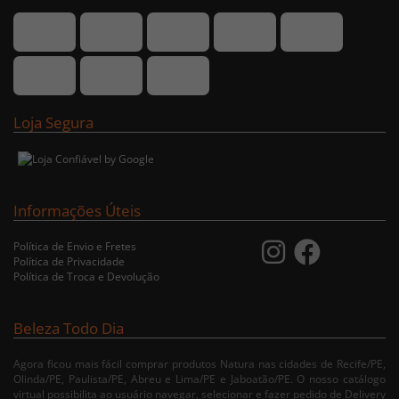
Loja Segura
Informações Úteis
Política de Envio e Fretes
Política de Privacidade
Política de Troca e Devolução
Beleza Todo Dia
Agora ficou mais fácil comprar produtos Natura nas cidades de Recife/PE,
Olinda/PE, Paulista/PE, Abreu e Lima/PE e Jaboatão/PE. O nosso catálogo
virtual possibilita ao usuário navegar, selecionar e fazer pedido de Delivery