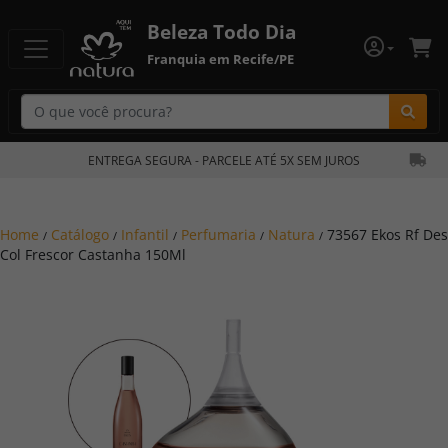
Beleza Todo Dia
Franquia em Recife/PE
Bu
ENTREGA SEGURA - PARCELE ATÉ 5X SEM JUROS
Home
Catálogo
Infantil
Perfumaria
Natura
73567 Ekos Rf Des
/
/
/
/
/
Col Frescor Castanha 150Ml