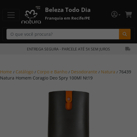
Beleza Todo Dia
Franquia em Recife/PE
Bu
ENTREGA SEGURA - PARCELE ATÉ 5X SEM JUROS
Home
Catálogo
Corpo e Banho
Desodorante
Natura
76439
/
/
/
/
/
Natura Homem Coragio Deo Spry 100Ml Nt19