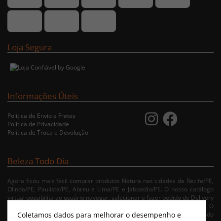
Loja Segura
Informações Úteis
Política de Envio e Fretes
Política de Privacidade
Política de Troca e Devolução
Beleza Todo Dia
Agora ficou mais fácil comprar produtos Natura nas cidades de Recife/PE,
Olinda/PE, Paulista/PE, Abreu e Lima/PE e Jaboatão/PE. O nosso catálogo
virtual possibilita ao usuário navegar, selecionar e fazer pedido de Delivery
no conforto da sua residência. Consulte nossa condições de entrega. O
Coletamos dados para melhorar o desempenho e
pagamento é realizado apenas no ato da entrega conforme escolha do