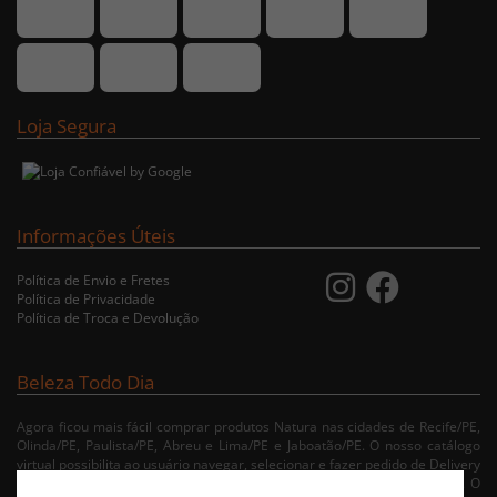
Loja Segura
Informações Úteis
Política de Envio e Fretes
Política de Privacidade
Política de Troca e Devolução
Beleza Todo Dia
Agora ficou mais fácil comprar produtos Natura nas cidades de Recife/PE,
Olinda/PE, Paulista/PE, Abreu e Lima/PE e Jaboatão/PE. O nosso catálogo
virtual possibilita ao usuário navegar, selecionar e fazer pedido de Delivery
no conforto da sua residência. Consulte nossa condições de entrega. O