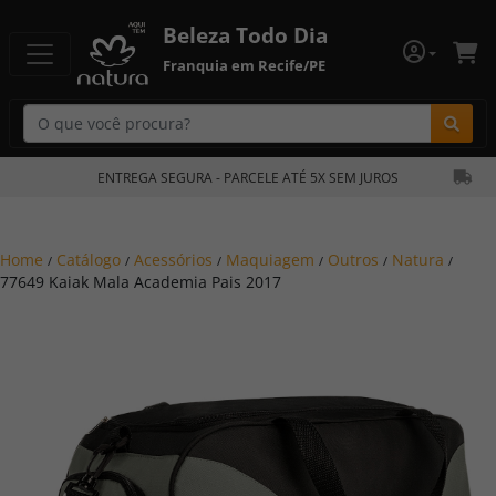
Beleza Todo Dia
Franquia em Recife/PE
Bu
ENTREGA SEGURA - PARCELE ATÉ 5X SEM JUROS
Home
Catálogo
Acessórios
Maquiagem
Outros
Natura
/
/
/
/
/
/
77649 Kaiak Mala Academia Pais 2017