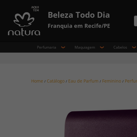
Beleza Todo Dia
Franquia em Recife/PE
Perfumaria
Maquiagem
Cabelos
Home
Catálogo
Eau de Parfum
Feminino
Perfu
/
/
/
/