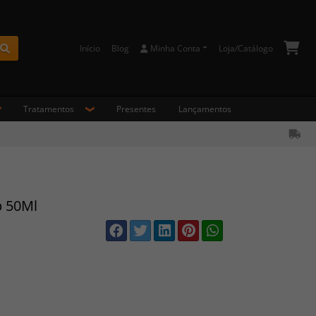
Início
Blog
Minha Conta
Loja/Catálogo
Buscar
Tratamentos
Presentes
Lançamentos
p 50Ml