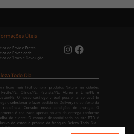
formações Úteis
ítica de Envio e Fretes
ítica de Privacidade
ítica de Troca e Devolução
leza Todo Dia
ra ficou mais fácil comprar produtos Natura nas cidades
 Recife/PE, Olinda/PE, Paulista/PE, Abreu e Lima/PE e
oatão/PE. O nosso catálogo virtual possibilita ao usuário
egar, selecionar e fazer pedido de Delivery no conforto da
a residência. Consulte nossa condições de entrega. O
gamento é realizado apenas no ato da entrega conforme
olha do cliente. O estoque disponibilizado no site BTD é
lusivo do estoque próprio da franquia Beleza Todo Dia -
ife/PE.