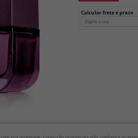
Calcular frete e prazo
o com sua dualidade. Convicção quando diz não, confiança quando