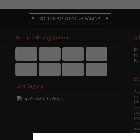
VOLTAR AO TOPO DA PÁGINA
Formas de Pagamento
In
Pol
Pol
Pol
Be
Loja Segura
Ago
de
Jab
nav
su
pa
esc
exc
Rec