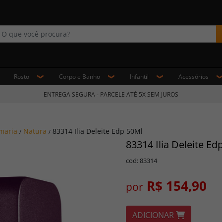
Rosto
Corpo e Banho
Infantil
Acessórios
ENTREGA SEGURA - PARCELE ATÉ 5X SEM JUROS
maria
Natura
83314 Ilia Deleite Edp 50Ml
/
/
83314 Ilia Deleite Ed
cod: 83314
R$ 154,90
por
ADICIONAR