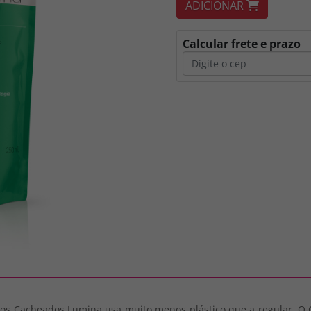
ADICIONAR
Calcular frete e prazo
elos Cacheados Lumina usa muito menos plástico que a regular. O