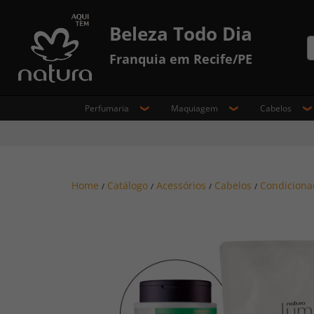
Beleza Todo Dia
Franquia em Recife/PE
Perfumaria
Maquiagem
Cabelos
Home
Catálogo
Acessórios
Cabelos
Condiciona
/
/
/
/