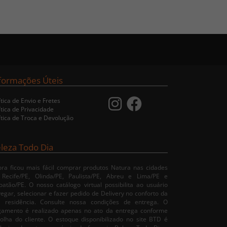
formações Úteis
ítica de Envio e Fretes
ítica de Privacidade
ítica de Troca e Devolução
leza Todo Dia
ra ficou mais fácil comprar produtos Natura nas cidades
 Recife/PE, Olinda/PE, Paulista/PE, Abreu e Lima/PE e
oatão/PE. O nosso catálogo virtual possibilita ao usuário
egar, selecionar e fazer pedido de Delivery no conforto da
a residência. Consulte nossa condições de entrega. O
gamento é realizado apenas no ato da entrega conforme
olha do cliente. O estoque disponibilizado no site BTD é