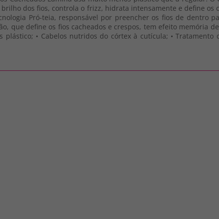
rilho dos fios, controla o frizz, hidrata intensamente e define 
nologia Pró-teia, responsável por preencher os fios de dentro p
ção, que define os fios cacheados e crespos, tem efeito memória 
plástico; • Cabelos nutridos do córtex à cutícula; • Tratamento 