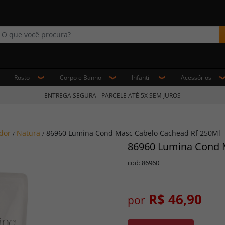
Rosto
Corpo e Banho
Infantil
Acessórios
ENTREGA SEGURA - PARCELE ATÉ 5X SEM JUROS
dor
Natura
86960 Lumina Cond Masc Cabelo Cachead Rf 250Ml
/
/
86960 Lumina Cond 
cod: 86960
R$ 46,90
por