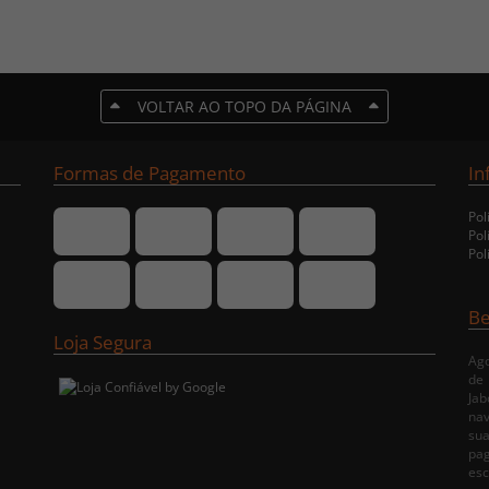
VOLTAR AO TOPO DA PÁGINA
Formas de Pagamento
In
Pol
Pol
Pol
Be
Loja Segura
Ago
de
Jab
nav
su
pa
esc