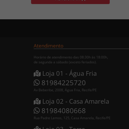
Atendimento
Horário de atendimento das 08:30h às 18:00h,
de segunda a sábado (exceto feriados).
Loja 01 - Água Fria
81984225720
Av Beberibe, 2008, Água Fria, Recife/PE
Loja 02 - Casa Amarela
81984080668
Rua Padre Lemos, 125, Casa Amarela, Recife/PE