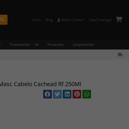
Início
Blog
Minha Conta
Loja/Catálogo
Buscar
Tratamentos
Presentes
Lançamentos
Masc Cabelo Cachead Rf 250Ml