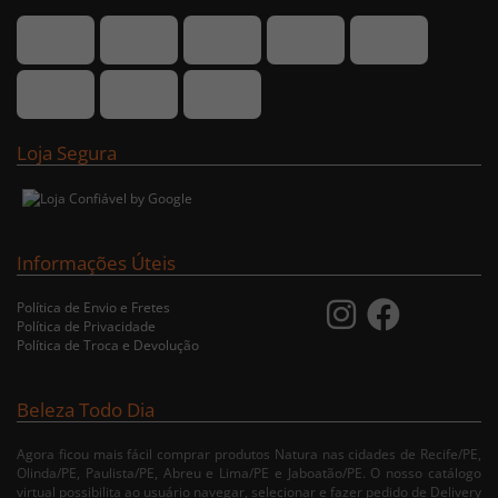
Loja Segura
Informações Úteis
Política de Envio e Fretes
Política de Privacidade
Política de Troca e Devolução
Beleza Todo Dia
Agora ficou mais fácil comprar produtos Natura nas cidades de Recife/PE,
Olinda/PE, Paulista/PE, Abreu e Lima/PE e Jaboatão/PE. O nosso catálogo
virtual possibilita ao usuário navegar, selecionar e fazer pedido de Delivery