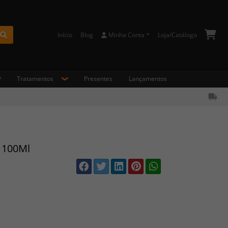
Início
Blog
Minha Conta
Loja/Catálogo
Buscar
Tratamentos
Presentes
Lançamentos
l 100Ml