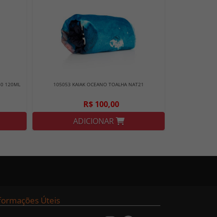
60 120ML
105053 KAIAK OCEANO TOALHA NAT21
R$ 100,00
ADICIONAR
formações Úteis