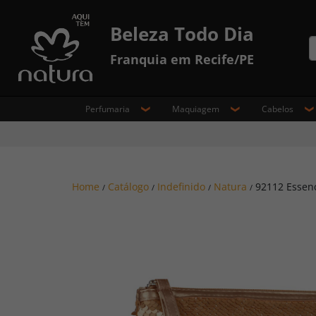
Beleza Todo Dia
Franquia em Recife/PE
Perfumaria
Maquiagem
Cabelos
Home
Catálogo
Indefinido
Natura
92112 Essenc
/
/
/
/