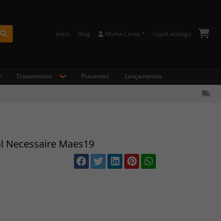
Início
Blog
Minha Conta
Loja/Catálogo
Buscar
Tratamentos
Presentes
Lançamentos
al Necessaire Maes19