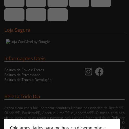
Loja Segura
Informações Úteis
Política de Envio e Fretes
Política de Privacidade
Política de Troca e Devolução
Beleza Todo Dia
Agora ficou mais fácil comprar produtos Natura nas cidades de Recife/PE,
Olinda/PE, Paulista/PE, Abreu e Lima/PE e Jaboatão/PE. O nosso catálogo
virtual possibilita ao usuário navegar, selecionar e fazer pedido de Delivery
no conforto da sua residência. Consulte nossa condições de entrega. O
Coletamos dados para melhorar o desempenho e
pagamento é realizado apenas no ato da entrega conforme escolha do