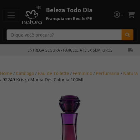
Beleza Todo Dia
Franquia em Recife/PE
Bu
ENTREGA SEGURA - PARCELE ATÉ 5X SEM JUROS
Home
Catálogo
Eau de Toilette
Feminino
Perfumaria
Natura
/
/
/
/
/
92249 Kriska Mania Des Colonia 100Ml
/