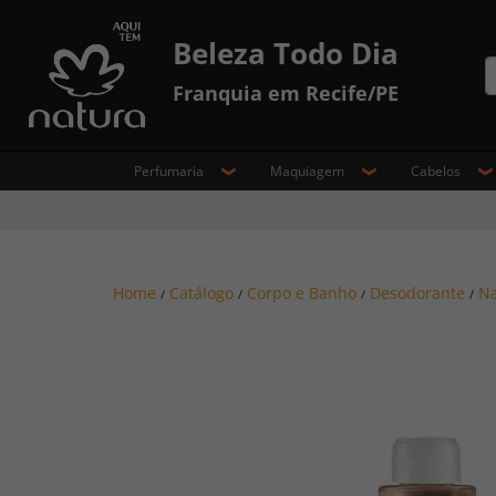
Beleza Todo Dia
Franquia em Recife/PE
Perfumaria
Maquiagem
Cabelos
Home
Catálogo
Corpo e Banho
Desodorante
Na
/
/
/
/