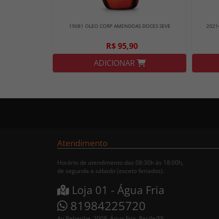
19081 OLEO CORP AMENDOAS DOCES SEVE
2021
R$ 95,90
ADICIONAR
Atendimento
Horário de atendimento das 08:30h às 18:00h,
de segunda a sábado (exceto feriados).
Loja 01 - Água Fria
81984225720
Av Beberibe, 2008, Água Fria, Recife/PE