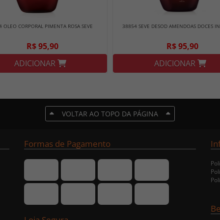
4 OLEO CORPORAL PIMENTA ROSA SEVE
38854 SEVE DESOD AMENDOAS DOCES I
R$ 95,90
R$ 95,90
ADICIONAR
ADICIONAR
VOLTAR AO TOPO DA PÁGINA
Formas de Pagamento
In
Pol
Pol
Pol
Be
Loja Segura