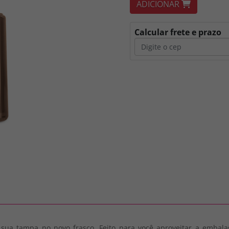
ADICIONAR
Calcular frete e prazo
ar sua tampa no novo frasco. Feito para você aproveitar a embal