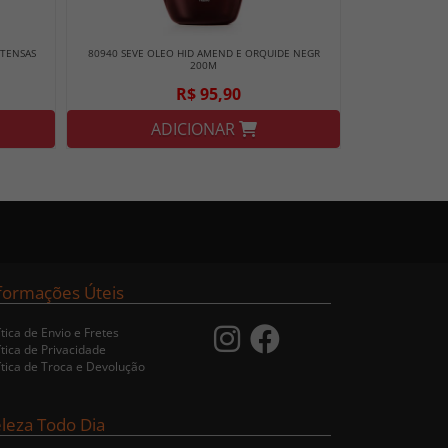
NTENSAS
80940 SEVE OLEO HID AMEND E ORQUIDE NEGR
200M
R$ 95,90
ADICIONAR
formações Úteis
ítica de Envio e Fretes
ítica de Privacidade
ítica de Troca e Devolução
leza Todo Dia