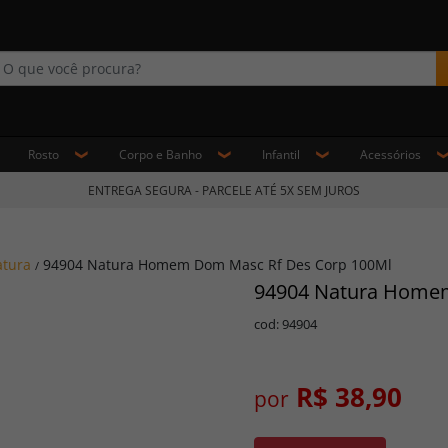
Rosto
Corpo e Banho
Infantil
Acessórios
ENTREGA SEGURA - PARCELE ATÉ 5X SEM JUROS
tura
94904 Natura Homem Dom Masc Rf Des Corp 100Ml
/
94904 Natura Home
cod: 94904
R$ 38,90
por