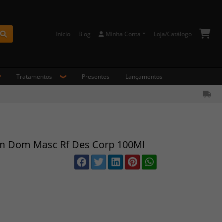
Início
Blog
Minha Conta
Loja/Catálogo
Buscar
Tratamentos
Presentes
Lançamentos
m Dom Masc Rf Des Corp 100Ml