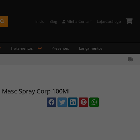
Início
Blog
Minha Conta
Loja/Catálogo
Buscar
Tratamentos
Presentes
Lançamentos
s Masc Spray Corp 100Ml