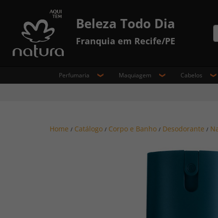
Beleza Todo Dia
Franquia em Recife/PE
Perfumaria
Maquiagem
Cabelos
Home
Catálogo
Corpo e Banho
Desodorante
Na
/
/
/
/