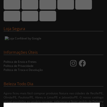
Loja Segura
Informações Úteis
Política de Envio e Fretes
Política de Privacidade
Política de Troca e Devolução
Beleza Todo Dia
Agora ficou mais fácil comprar produtos Natura nas cidades de Recife/PE,
Olinda/PE, Paulista/PE, Abreu e Lima/PE e Jaboatão/PE. O nosso catálogo
virtual possibilita ao usuário navegar, selecionar e fazer pedido de Delivery
no conforto da sua residência. Consulte nossa condições de entrega. O