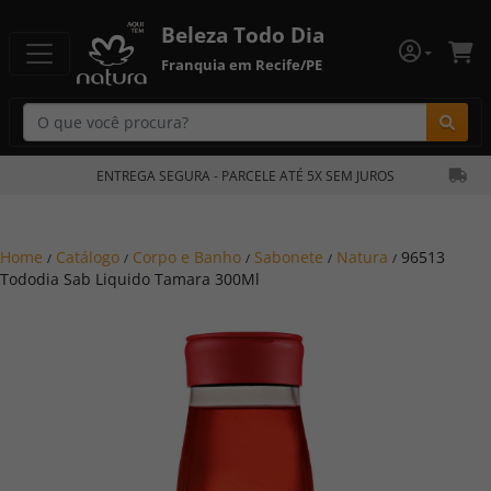
Beleza Todo Dia
Franquia em Recife/PE
Bu
ENTREGA SEGURA - PARCELE ATÉ 5X SEM JUROS
Home
Catálogo
Corpo e Banho
Sabonete
Natura
96513
/
/
/
/
/
Tododia Sab Liquido Tamara 300Ml