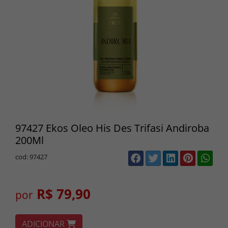
97427 Ekos Oleo His Des Trifasi Andiroba
200Ml
cod: 97427
R$ 79,90
por
ADICIONAR