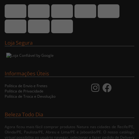
Loja Segura
Informações Úteis
Política de Envio e Fretes
Política de Privacidade
Política de Troca e Devolução
Beleza Todo Dia
Agora ficou mais fácil comprar produtos Natura nas cidades de Recife/PE,
Olinda/PE, Paulista/PE, Abreu e Lima/PE e Jaboatão/PE. O nosso catálogo
virtual possibilita ao usuário navegar, selecionar e fazer pedido de Delivery