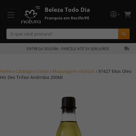
Beleza Todo Dia
Franquia em Recife/PE
Bu
ENTREGA SEGURA - PARCELE ATÉ 5X SEM JUROS
Home
Catálogo
Corpo
Maquiagem
Natura
97427 Ekos Oleo
/
/
/
/
/
His Des Trifasi Andiroba 200Ml