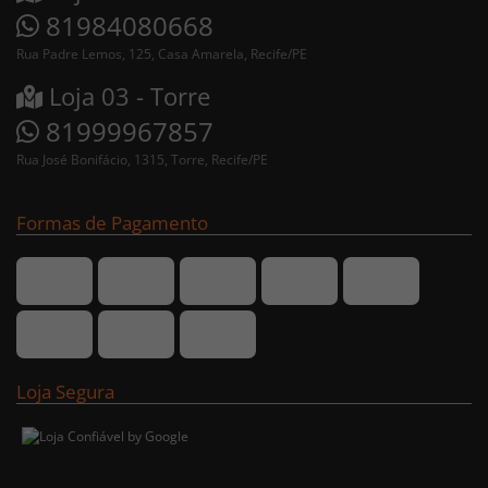
81984080668
Rua Padre Lemos, 125, Casa Amarela, Recife/PE
Loja 03 - Torre
81999967857
Rua José Bonifácio, 1315, Torre, Recife/PE
Formas de Pagamento
Loja Segura