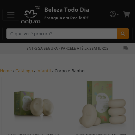
Beleza Todo Dia
Franquia em Recife/PE
Bu
ENTREGA SEGURA - PARCELE ATÉ 5X SEM JUROS
Home
Catálogo
Infantil
Corpo e Banho
/
/
/
92796 MMBB SABONETE EM BARRA
92795 MMBB SABONETE EM BARRA