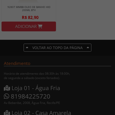
92807 MMBB OLEO DE BANHO HID
200ML BTV
R$ 82,90
ADICIONAR
VOLTAR AO TOPO DA PÁGINA
Atendimento
Horário de atendimento das 08:30h às 18:00h,
de segunda a sábado (exceto feriados).
Loja 01 - Água Fria
81984225720
Av Beberibe, 2008, Água Fria, Recife/PE
Loja 02 - Casa Amarela