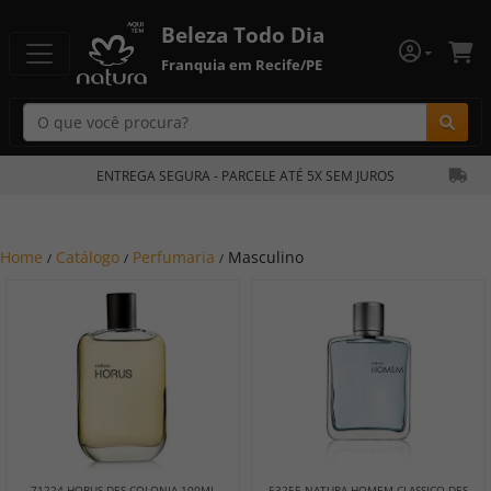
Beleza Todo Dia
Franquia em Recife/PE
Bu
ENTREGA SEGURA - PARCELE ATÉ 5X SEM JUROS
Home
Catálogo
Perfumaria
Masculino
/
/
/
71224 HORUS DES COLONIA 100ML
53255 NATURA HOMEM CLASSICO DES