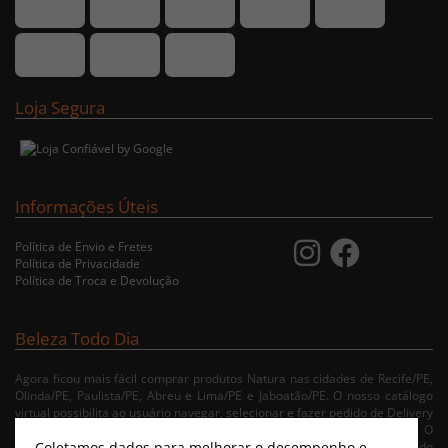
Loja Segura
Informações Úteis
Política de Envio e Fretes
Política de Privacidade
Política de Troca e Devolução
Beleza Todo Dia
Agora ficou mais fácil comprar produtos Natura nas cidades de Recife/PE,
Olinda/PE, Paulista/PE, Abreu e Lima/PE e Jaboatão/PE. O nosso catálogo
virtual possibilita ao usuário navegar, selecionar e fazer pedido de Delivery
no conforto da sua residência. Consulte nossa condições de entrega. O
Coletamos dados para melhorar o desempenho e
pagamento é realizado apenas no ato da entrega conforme escolha do