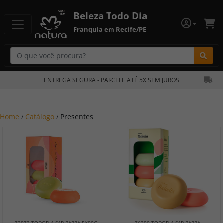
Beleza Todo Dia
Franquia em Recife/PE
Bu
ENTREGA SEGURA - PARCELE ATÉ 5X SEM JUROS
Home
Catálogo
Presentes
/
/
73973 TODODIA SAB BARRA 5X90G
76390 TODODIA SAB BARRA