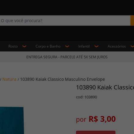
Rosto
Corpo e Banho
Infantil
Acessórios
ENTREGA SEGURA - PARCELE ATÉ 5X SEM JUROS
Natura
103890 Kaiak Classico Masculino Envelope
/
/
103890 Kaiak Classi
cod: 103890
R$ 3,00
por