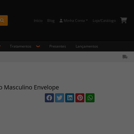
Início
Blog
Minha Conta
Loja/Catálogo
Buscar
Tratamentos
Presentes
Lançamentos
co Masculino Envelope