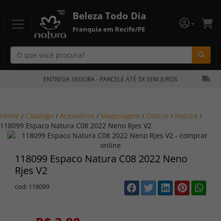
Beleza Todo Dia
Franquia em Recife/PE
Bu
ENTREGA SEGURA - PARCELE ATÉ 5X SEM JUROS
Home
Catálogo
Acessórios
Maquiagem
Outros
Natura
/
/
/
/
/
/
118099 Espaco Natura C08 2022 Neno Rjes V2
118099 Espaco Natura C08 2022 Neno
Rjes V2
cod: 118099