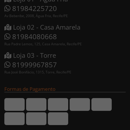
81984225720
Av Beberibe, 2008, Água Fria, Recife/PE
Loja 02 - Casa Amarela
81984080668
Rua Padre Lemos, 125, Casa Amarela, Recife/PE
Loja 03 - Torre
81999967857
Rua José Bonifácio, 1315, Torre, Recife/PE
Formas de Pagamento