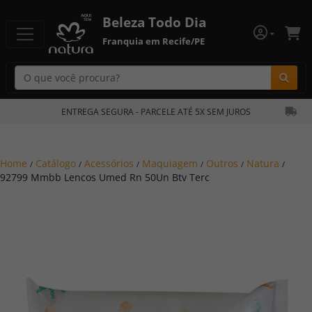
Beleza Todo Dia
Franquia em Recife/PE
Bu
ENTREGA SEGURA - PARCELE ATÉ 5X SEM JUROS
Home
Catálogo
Acessórios
Maquiagem
Outros
Natura
/
/
/
/
/
/
92799 Mmbb Lencos Umed Rn 50Un Btv Terc