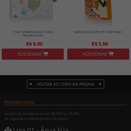
17462 MMBB CLASSICO CAIXA
96693 SACOLA STD PP 2020 PACK 5
PRESENTEAVEL
R$ 8,00
R$ 5,00
ADICIONAR
ADICIONAR
VOLTAR AO TOPO DA PÁGINA
Atendimento
Horário de atendimento das 08:30h às 18:00h,
de segunda a sábado (exceto feriados).
Loja 01 - Água Fria