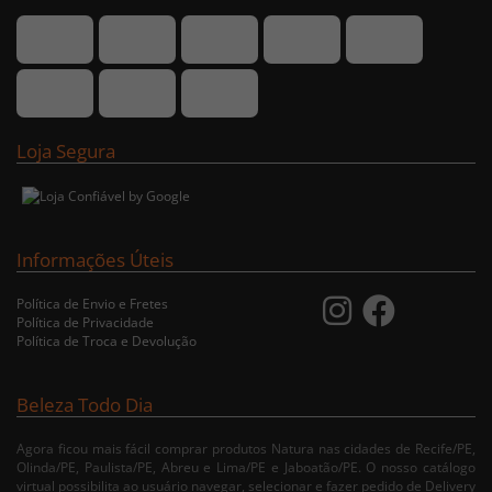
Loja Segura
Informações Úteis
Política de Envio e Fretes
Política de Privacidade
Política de Troca e Devolução
Beleza Todo Dia
Agora ficou mais fácil comprar produtos Natura nas cidades de Recife/PE,
Olinda/PE, Paulista/PE, Abreu e Lima/PE e Jaboatão/PE. O nosso catálogo
virtual possibilita ao usuário navegar, selecionar e fazer pedido de Delivery