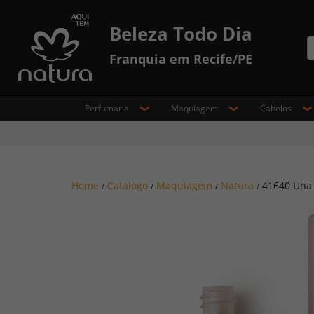
Beleza Todo Dia
Franquia em Recife/PE
Perfumaria
Maquiagem
Cabelos
Home
Catálogo
Maquiagem
Natura
41640 Una 
/
/
/
/